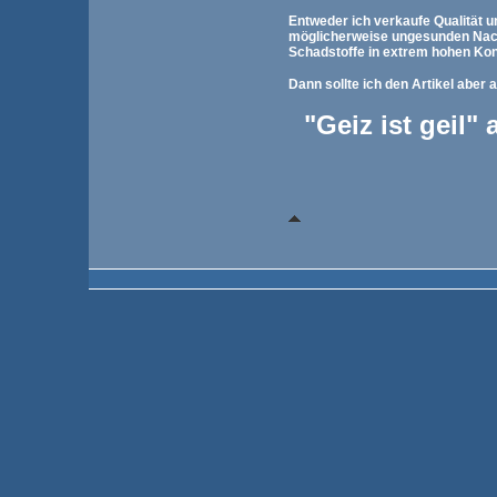
Entweder ich verkaufe Qualität un
möglicherweise ungesunden Nach
Schadstoffe in extrem hohen Kon
Dann sollte ich den Artikel aber
"Geiz ist geil" 